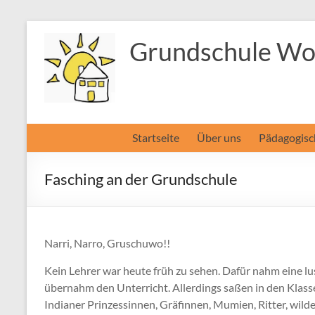
Zum
Inhalt
Grundschule Wol
springen
Startseite
Über uns
Pädagogisc
Fasching an der Grundschule
Narri, Narro, Gruschuwo!!
Kein Lehrer war heute früh zu sehen. Dafür nahm eine l
übernahm den Unterricht. Allerdings saßen in den Klas
Indianer Prinzessinnen, Gräfinnen, Mumien, Ritter, wilde