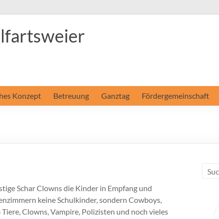
fartsweier
hes Konzept
Betreuung
Ganztag
Fördergemeinschaft
ustige Schar Clowns die Kinder in Empfang und
senzimmern keine Schulkinder, sondern Cowboys,
 Tiere, Clowns, Vampire, Polizisten und noch vieles