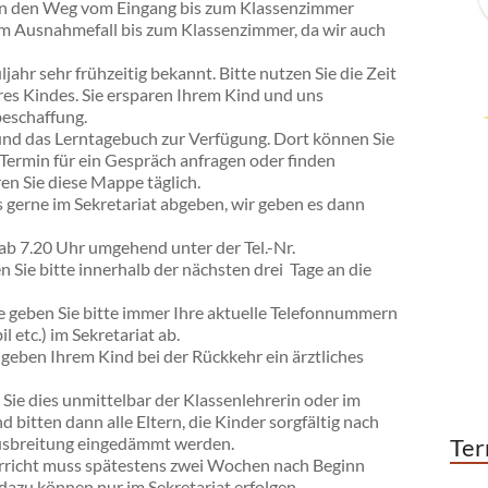
kann den Weg vom Eingang bis zum Klassenzimmer
r im Ausnahmefall bis zum Klassenzimmer, da wir auch
jahr sehr frühzeitig bekannt. Bitte nutzen Sie die Zeit
res Kindes. Sie ersparen Ihrem Kind und uns
eschaffung.
und das Lerntagebuch zur Verfügung. Dort können Sie
n Termin für ein Gespräch anfragen oder finden
ren Sie diese Mappe täglich.
s gerne im Sekretariat abgeben, wir geben es dann
e ab 7.20 Uhr umgehend unter der Tel.-Nr.
 Sie bitte innerhalb der nächsten drei Tage an die
 geben Sie bitte immer Ihre aktuelle Telefonnummern
 etc.) im Sekretariat ab.
geben Ihrem Kind bei der Rückkehr ein ärztliches
 Sie dies unmittelbar der Klassenlehrerin oder im
 bitten dann alle Eltern, die Kinder sorgfältig nach
 Ausbreitung eingedämmt werden.
Ter
rricht muss spätestens zwei Wochen nach Beginn
dazu können nur im Sekretariat erfolgen.