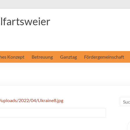
fartsweier
hes Konzept
Betreuung
Ganztag
Fördergemeinschaft
/uploads/2022/04/Ukraine8.jpg