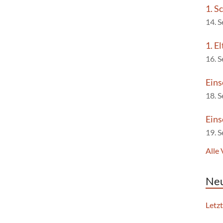
1. S
14. 
1. E
16. 
Eins
18. 
Eins
19. 
Alle
Neu
Letz