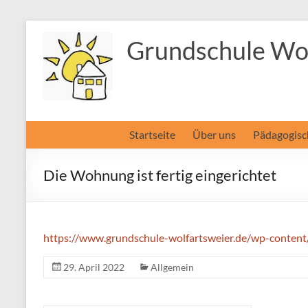
Zum
Inhalt
Grundschule Wol
springen
Startseite
Über uns
Pädagogisc
Die Wohnung ist fertig eingerichtet
https://www.grundschule-wolfartsweier.de/wp-content
29. April 2022
Allgemein