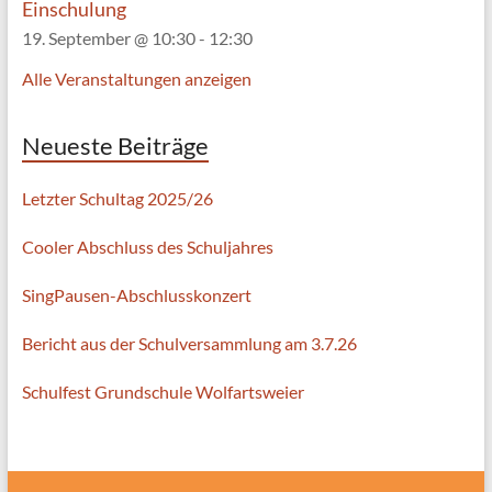
Einschulung
19. September @ 10:30
-
12:30
Alle Veranstaltungen anzeigen
Neueste Beiträge
Letzter Schultag 2025/26
Cooler Abschluss des Schuljahres
SingPausen-Abschlusskonzert
Bericht aus der Schulversammlung am 3.7.26
Schulfest Grundschule Wolfartsweier