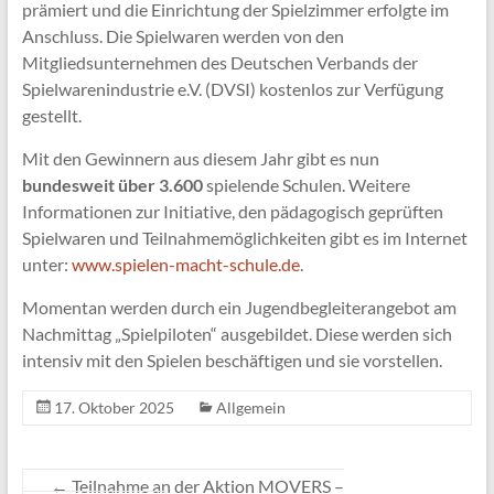
prämiert und die Einrichtung der Spielzimmer erfolgte im
Anschluss. Die Spielwaren werden von den
Mitgliedsunternehmen des Deutschen Verbands der
Spielwarenindustrie e.V. (DVSI) kostenlos zur Verfügung
gestellt.
Mit den Gewinnern aus diesem Jahr gibt es nun
bundesweit über 3.600
spielende Schulen. Weitere
Informationen zur Initiative, den pädagogisch geprüften
Spielwaren und Teilnahmemöglichkeiten gibt es im Internet
unter:
www.spielen-macht-schule.de
.
Momentan werden durch ein Jugendbegleiterangebot am
Nachmittag „Spielpiloten“ ausgebildet. Diese werden sich
intensiv mit den Spielen beschäftigen und sie vorstellen.
17. Oktober 2025
Allgemein
←
Teilnahme an der Aktion MOVERS –