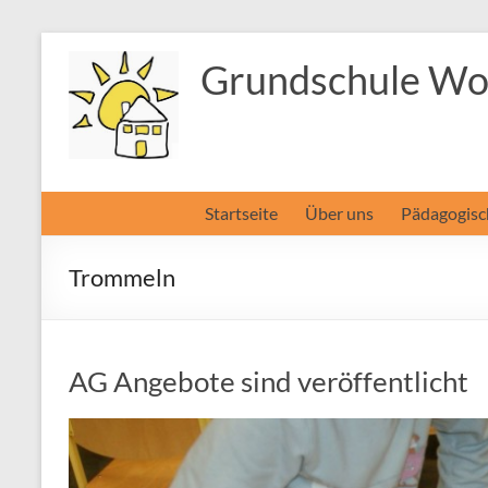
Zum
Inhalt
Grundschule Wol
springen
Startseite
Über uns
Pädagogisc
Trommeln
AG Angebote sind veröffentlicht