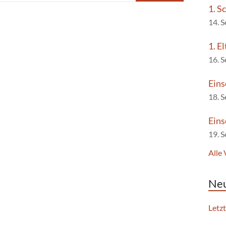
1. S
14. 
1. E
16. 
Eins
18. 
Eins
19. 
Alle
Neu
Letz