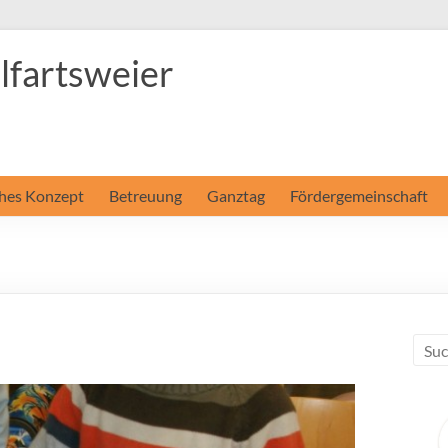
fartsweier
hes Konzept
Betreuung
Ganztag
Fördergemeinschaft