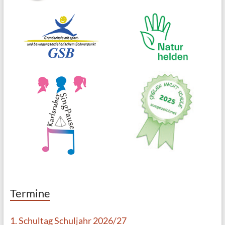
g
a
t
i
o
n
Termine
1. Schultag Schuljahr 2026/27