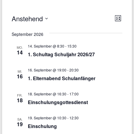
Anstehend
A
V
L
D
e
i
n
a
s
September 2026
r
s
t
t
e
u
a
14. September @ 8:30
-
15:30
i
MO.
m
14
1. Schultag Schuljahr 2026/27
n
w
c
ä
s
h
h
16. September @ 19:00
-
20:30
MI.
l
t
16
1. Elternabend Schulanfänger
t
e
a
n
e
.
l
18. September @ 16:30
-
17:00
FR.
n
18
Einschulungsgottesdienst
t
-
u
19. September @ 10:30
-
12:30
N
SA.
n
19
Einschulung
a
g