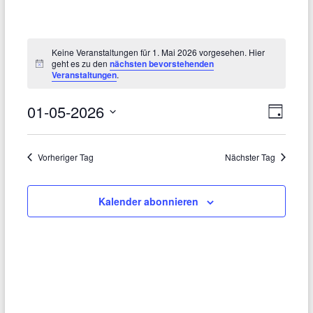
Keine Veranstaltungen für 1. Mai 2026 vorgesehen. Hier
geht es zu den
nächsten bevorstehenden
H
Veranstaltungen
.
i
n
w
01-05-2026
A
V
e
T
i
D
e
a
n
s
a
g
r
s
t
Vorheriger Tag
Nächster Tag
u
a
i
m
n
w
Kalender abonnieren
c
ä
s
h
h
l
t
t
e
a
n
e
.
l
n