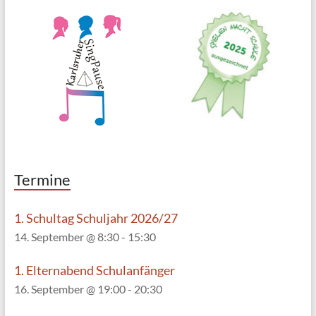
N
a
v
i
g
a
t
i
o
Termine
n
1. Schultag Schuljahr 2026/27
14. September @ 8:30
-
15:30
1. Elternabend Schulanfänger
16. September @ 19:00
-
20:30