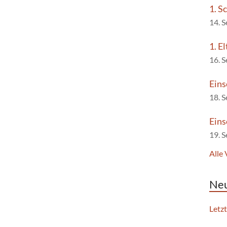
1. S
a
i
14. 
t
c
h
1. E
i
16. 
t
o
e
n
Eins
n
18. 
-
Eins
N
19. 
a
Alle
v
i
Neu
g
a
Letz
t