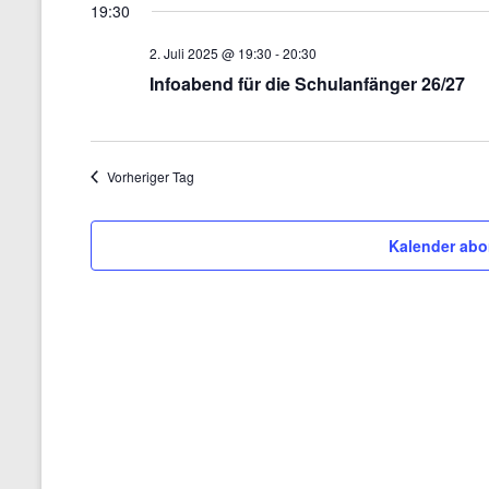
19:30
a
t
2. Juli 2025 @ 19:30
-
20:30
u
m
Infoabend für die Schulanfänger 26/27
w
ä
h
l
Vorheriger Tag
e
n
.
Kalender abo