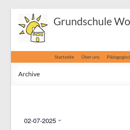
Zum
Inhalt
Grundschule Wol
springen
Startseite
Über uns
Pädagogisc
Archive
02-07-2025
D