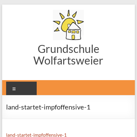
Zum
Inhalt
springen
Grundschule
Wolfartsweier
Menü
land-startet-impfoffensive-1
land-startet-impfoffensive-1