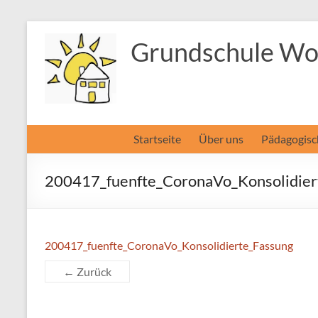
Zum
Inhalt
Grundschule Wol
springen
Startseite
Über uns
Pädagogisc
200417_fuenfte_CoronaVo_Konsolidier
200417_fuenfte_CoronaVo_Konsolidierte_Fassung
← Zurück