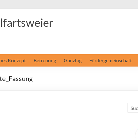
fartsweier
hes Konzept
Betreuung
Ganztag
Fördergemeinschaft
te_Fassung