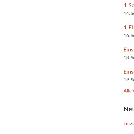
1. S
14. 
1. E
16. 
Eins
18. 
Eins
19. 
Alle
Neu
Letz